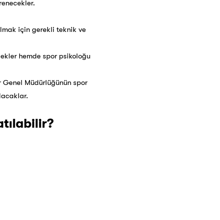
renecekler.
lmak için gerekli teknik ve
ecekler hemde spor psikoloğu
or Genel Müdürlüğünün spor
lacaklar.
tılabilir?