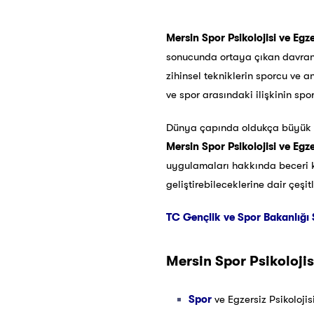
Mersin Spor Psikolojisi ve Egze
sonucunda ortaya çıkan davranışl
zihinsel tekniklerin sporcu ve a
ve spor arasındaki ilişkinin spor
Dünya çapında oldukça büyük g
Mersin
Spor Psikolojisi ve Egze
uygulamaları hakkında beceri ka
geliştirebileceklerine dair çeşi
TC Gençlik ve Spor Bakanlığı 
Mersin
Spor Psikolojis
Spor
ve Egzersiz Psikoloji