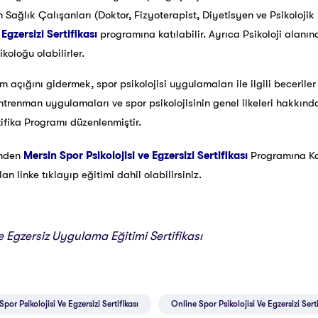
n Sağlık Çalışanları (Doktor, Fizyoterapist, Diyetisyen ve Psikoloji
 Egzersizi Sertifikası
programına katılabilir. Ayrıca Psikoloji alan
koloğu olabilirler.
im açığını gidermek, spor psikolojisi uygulamaları ile ilgili beceril
antrenman uygulamaları ve spor psikolojisinin genel ilkeleri hakkın
tifika Programı düzenlenmiştir.
inden
Mersin Spor Psikolojisi ve Egzersizi Sertifikası
Programına K
 linke tıklayıp eğitimi dahil olabilirsiniz.
ve Egzersiz Uygulama Eğitimi Sertifikası
por Psikolojisi Ve Egzersizi Sertifikası
Online Spor Psikolojisi Ve Egzersizi Serti