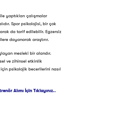
 ile yaptıkları çalışmalar
dır. Spor psikolojisi, bir çok
rak da tarif edilebilir. Egzersiz
rilere dayanarak araştırır.
ayan mesleki bir alandır.
el ve zihinsel etkinlik
n psikolojik becerilerini nasıl
nör Alımı İçin Tıklayınız..