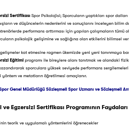
rsizi Sertifikası
Spor Psikolojisi; Sporcuların yaptıkları spor dalları
arın ve düşüncelerin nedenlerini ve sonuçlarını inceleyen bilim dalı
ntrenörlerde performans arttırması için yapılan çalışmaların tümü ola
cuların psikolojik gelişimine ve sağlığına olan etkilerini bilimsel ve
elişmeler kat etmesine ragmen ükemizde yeni yeni tanınmaya başl
rsizi Eğitimi
programı ile bireylere alanı tanıtmak ve alandaki fiziks
zandırarak sporculara yüksek seviyede performans sergilemeleri içi
tli yöntem ve metotların öğretilmesi amaçlanır.
Spor Genel Müdürlüğü Sözleşmeli Spor Uzmanı ve Sözleşmeli Antre
i ve Egzersizi Sertifikası Programının Faydaları
sinin teorik ve uygulamalı yöntemlerini öğrenecekler