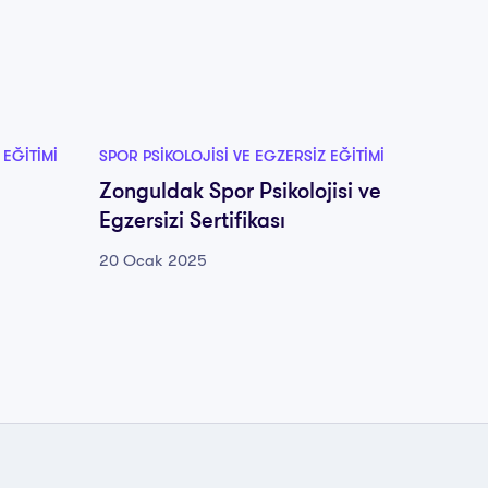
 EĞITIMI
SPOR PSIKOLOJISI VE EGZERSIZ EĞITIMI
SPOR PS
Zonguldak Spor Psikolojisi ve
Sakary
Egzersizi Sertifikası
Egzersi
20 Ocak 2025
20 Oca