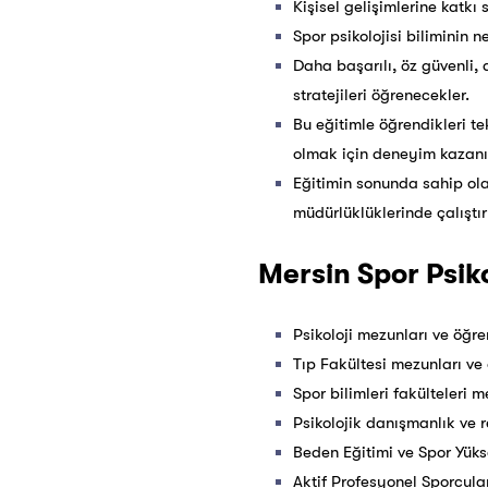
Kişisel gelişimlerine katkı
Spor psikolojisi biliminin 
Daha başarılı, öz güvenli, 
stratejileri öğrenecekler.
Bu eğitimle öğrendikleri t
olmak için deneyim kazanıp
Eğitimin sonunda sahip ola
müdürlüklüklerinde çalıştı
Mersin Spor Psikol
Psikoloji mezunları ve öğren
Tıp Fakültesi mezunları ve 
Spor bilimleri fakülteleri m
Psikolojik danışmanlık ve r
Beden Eğitimi ve Spor Yüks
Aktif Profesyonel Sporcula