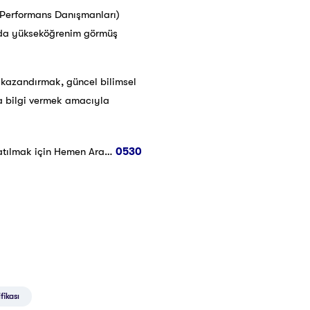
k Performans Danışmanları)
ında yükseköğrenim görmüş
er kazandırmak, güncel bilimsel
da bilgi vermek amacıyla
atılmak için Hemen Ara…
0530
fikası