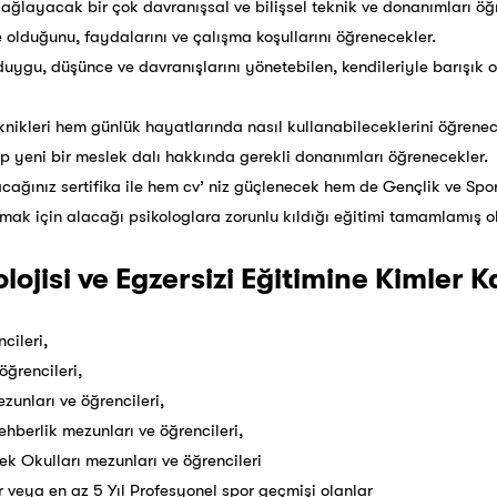
 sağlayacak bir çok davranışsal ve bilişsel teknik ve donanımları öğ
ne olduğunu, faydalarını ve çalışma koşullarını öğrenecekler.
duygu, düşünce ve davranışlarını yönetebilen, kendileriyle barışık o
eknikleri hem günlük hayatlarında nasıl kullanabileceklerini öğren
 yeni bir meslek dalı hakkında gerekli donanımları öğrenecekler.
cağınız sertifika ile hem cv’ niz güçlenecek hem de Gençlik ve Sp
rmak için alacağı psikologlara zorunlu kıldığı eğitimi tamamlamış o
ojisi ve Egzersizi Eğitimine Kimler Ka
cileri,
öğrencileri,
ezunları ve öğrencileri,
ehberlik mezunları ve öğrencileri,
ek Okulları mezunları ve öğrencileri
r veya en az 5 Yıl Profesyonel spor geçmişi olanlar