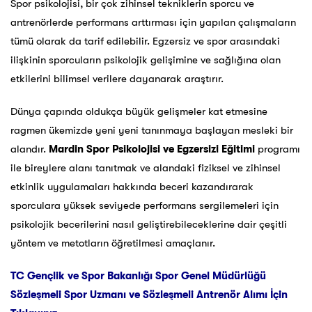
Spor psikolojisi, bir çok zihinsel tekniklerin sporcu ve
antrenörlerde performans arttırması için yapılan çalışmaların
tümü olarak da tarif edilebilir. Egzersiz ve spor arasındaki
ilişkinin sporcuların psikolojik gelişimine ve sağlığına olan
etkilerini bilimsel verilere dayanarak araştırır.
Dünya çapında oldukça büyük gelişmeler kat etmesine
ragmen ükemizde yeni yeni tanınmaya başlayan mesleki bir
alandır.
Mardin
Spor Psikolojisi ve Egzersizi Eğitimi
programı
ile bireylere alanı tanıtmak ve alandaki fiziksel ve zihinsel
etkinlik uygulamaları hakkında beceri kazandırarak
sporculara yüksek seviyede performans sergilemeleri için
psikolojik becerilerini nasıl geliştirebileceklerine dair çeşitli
yöntem ve metotların öğretilmesi amaçlanır.
TC Gençlik ve Spor Bakanlığı Spor Genel Müdürlüğü
Sözleşmeli Spor Uzmanı ve Sözleşmeli Antrenör Alımı İçin