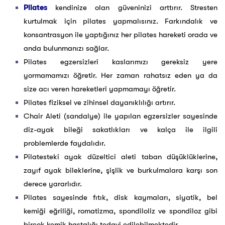
Pilates
kendinize olan güveninizi arttırır. Stresten
kurtulmak için pilates yapmalısınız. Farkındalık ve
konsantrasyon ile yaptığınız her pilates hareketi orada ve
anda bulunmanızı sağlar.
Pilates egzersizleri kaslarımızı gereksiz yere
yormamamızı öğretir. Her zaman rahatsız eden ya da
size acı veren hareketleri yapmamayı öğretir.
Pilates fiziksel ve zihinsel dayanıklılığı artırır.
Chair Aleti (sandalye) ile yapılan egzersizler sayesinde
diz-ayak bileği sakatlıkları ve kalça ile ilgili
problemlerde faydalıdır.
Pilatesteki ayak düzeltici aleti taban düşüklüklerine,
zayıf ayak bileklerine, şişlik ve burkulmalara karşı son
derece yararlıdır.
Pilates sayesinde fıtık, disk kaymaları, siyatik, bel
kemiği eğriliği, romatizma, spondiloliz ve spondiloz gibi
birçok kemik hastalığı tedavi edilebilmektedir.