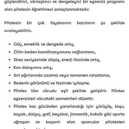
güçlendirici, sıkılaştırıcı ve dengeleyici bir egzersiz programı
olan pilatesin öğretilmesi amaçlanmaktadır.
Pilatesin bir çok faydasının bazılarını şu şekilde
sıralayabiliriz.
Güç, esneklik ve dengede artış,
Zihin-beden koordinasyonunu sağlanması,
Stres seviyesinde düşüş, enerji hissinde artış,
Kan dolaşımını artış,
Sırt ağrılarında azalma veya tamamen rahatlama,
Bedenin görünümü ve hissinde iyileşme.
Pilates tüm vücudu eşit şekilde geliştirir. Pilates
egzersizleri vücuttaki asimetrileri düzeltir.
Pilates kas gücünden yararlandığı için yürüyüş, koşu,
kayak, dalgıç, golf, beyzbol, jimnastik, boksör gibi sporla
uğraşan ve başarılı olan sporcular pilatesten