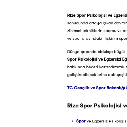
Rize Spor Psikolojisi ve Egzersi
sonucunda ortaya çıkan davranışl
zihinsel tekniklerin sporcu ve a
ve spor arasındaki ilişkinin spor
Dünya çapında oldukça büyük g
Spor Psikolojisi ve Egzersizi Eğ
hakkında beceri kazandırarak sp
geliştirebileceklerine dair çeşi
TC Gençlik ve Spor Bakanlığı 
Rize
Spor Psikolojisi v
Spor
ve Egzersiz Psikoloji