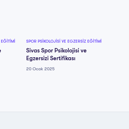
 EĞITIMI
SPOR PSIKOLOJISI VE EGZERSIZ EĞITIMI
SPOR PS
e
Sivas Spor Psikolojisi ve
Şırnak
Egzersizi Sertifikası
Egzersi
20 Ocak 2025
20 Oca