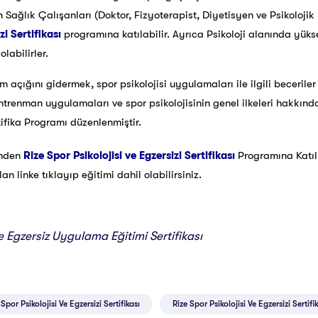
n Sağlık Çalışanları (Doktor, Fizyoterapist, Diyetisyen ve Psikoloj
zi Sertifikası
programına katılabilir. Ayrıca Psikoloji alanında yü
labilirler.
im açığını gidermek, spor psikolojisi uygulamaları ile ilgili beceril
antrenman uygulamaları ve spor psikolojisinin genel ilkeleri hakkın
tifika Programı düzenlenmiştir.
inden
Rize Spor Psikolojisi ve Egzersizi Sertifikası
Programına Katı
 linke tıklayıp eğitimi dahil olabilirsiniz.
ve Egzersiz Uygulama Eğitimi Sertifikası
Spor Psikolojisi Ve Egzersizi Sertifikası
Rize Spor Psikolojisi Ve Egzersizi Sertifi