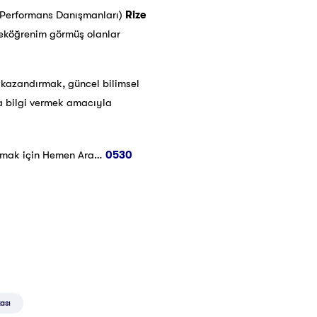
ik Performans Danışmanları)
Rize
kseköğrenim görmüş olanlar
er kazandırmak, güncel bilimsel
da bilgi vermek amacıyla
lmak için Hemen Ara…
0530
kası