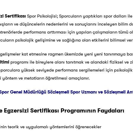
zi Sertifikası
Spor Psikolojisi; Sporcuların yaptıkları spor dalları il
arın ve düşüncelerin nedenlerini ve sonuçlarını inceleyen bilim dalı
ntrenörlerde performans arttırması için yapılan çalışmaların tümü ola
cuların psikolojik gelişimine ve sağlığına olan etkilerini bilimsel ve
elişmeler kat etmesine ragmen ükemizde yeni yeni tanınmaya başl
itimi
programı ile bireylere alanı tanıtmak ve alandaki fiziksel ve z
orculara yüksek seviyede performans sergilemeleri için psikolojik b
tli yöntem ve metotların öğretilmesi amaçlanır.
Spor Genel Müdürlüğü Sözleşmeli Spor Uzmanı ve Sözleşmeli Antre
e Egzersizi Sertifikası Programının Faydaları
sinin teorik ve uygulamalı yöntemlerini öğrenecekler