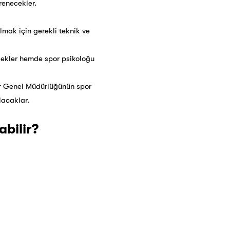
renecekler.
lmak için gerekli teknik ve
ecekler hemde spor psikoloğu
or Genel Müdürlüğünün spor
lacaklar.
abilir?