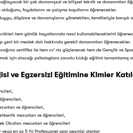
 sağlayacak bir çok davranışsal ve bilişsel teknik ve donanımları öğ
ne olduğunu, faydalarını ve çalışma koşullarını öğrenecekler.
duygu, düşünce ve davranışlarını yönetebilen, kendileriyle barışık o
eknikleri hem günlük hayatlarında nasıl kullanabileceklerini öğren
 yeni bir meslek dalı hakkında gerekli donanımları öğrenecekler.
cağınız sertifika ile hem cv’ niz güçlenecek hem de Gençlik ve Sp
rmak için alacağı psikologlara zorunlu kıldığı eğitimi tamamlamış o
isi ve Egzersizi Eğitimine Kimler Katıl
cileri,
öğrencileri,
ezunları ve öğrencileri,
ehberlik mezunları ve öğrencileri,
ek Okulları mezunları ve öğrencileri
r veya en az 5 Yıl Profesyonel spor geçmişi olanlar