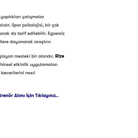
e yaptıkları çalışmalar
dır. Spor psikolojisi, bir çok
rak da tarif edilebilir. Egzersiz
rilere dayanarak araştırır.
ayan mesleki bir alandır.
Rize
ihinsel etkinlik uygulamaları
ecerilerini nasıl
nör Alımı İçin Tıklayınız..