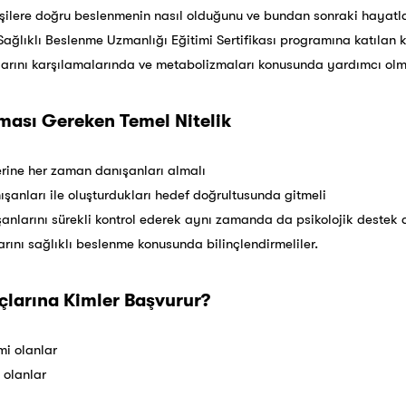
şilere doğru beslenmenin nasıl olduğunu ve bundan sonraki hayatlar
t Sağlıklı Beslenme Uzmanlığı Eğitimi Sertifikası programına katılan k
larını karşılamalarında ve metabolizmaları konusunda yardımcı olma
ası Gereken Temel Nitelik
rine her zaman danışanları almalı
şanları ile oluşturdukları hedef doğrultusunda gitmeli
nlarını sürekli kontrol ederek aynı zamanda da psikolojik destek 
rını sağlıklı beslenme konusunda bilinçlendirmeliler.
çlarına Kimler Başvurur?
mi olanlar
i olanlar