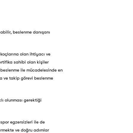
labilir, beslenme danışanı
çlarına olan ihtiyacı ve
tifika sahibi olan kişiler
üz beslenme ile mücadelesinde en
a ve takip görevi beslenme
klı olunması gerektiği
spor egzersizleri ile de
dirmekte ve doğru adımlar