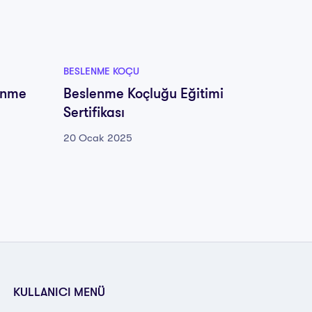
BESLENME KOÇU
BESLEN
enme
Beslenme Koçluğu Eğitimi
Van Sa
Sertifikası
Koçluğ
20 Ocak 2025
20 Oca
KULLANICI MENÜ