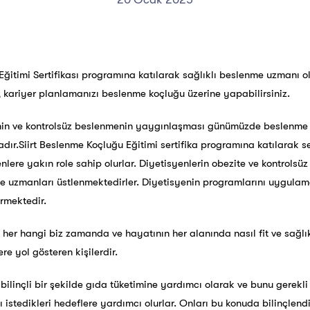
 Eğitimi Sertifikası programına katılarak sağlıklı beslenme uzmanı o
ir, kariyer planlamanızı beslenme koçluğu üzerine yapabilirsiniz.
in ve kontrolsüz beslenmenin yaygınlaşması günümüzde beslenme ko
ır.Siirt Beslenme Koçluğu Eğitimi sertifika programına katılarak ser
lere yakın role sahip olurlar. Diyetisyenlerin obezite ve kontrols
 uzmanları üstlenmektedirler. Diyetisyenin programlarını uygulam
ermektedir.
in her hangi biz zamanda ve hayatının her alanında nasıl fit ve sağlı
re yol gösteren kişilerdir.
ilinçli bir şekilde gıda tüketimine yardımcı olarak ve bunu gerekli 
ı istedikleri hedeflere yardımcı olurlar. Onları bu konuda bilinçlen