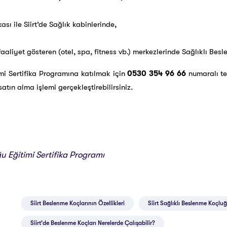
sı ile Siirt’de Sağlık kabinlerinde,
 faaliyet gösteren (otel, spa, fitness vb.) merkezlerinde Sağlıklı Bes
mi Sertifika Programına katılmak için
0530 354 96 66
numaralı tel
atın alma işlemi gerçekleştirebilirsiniz.
 Eğitimi Sertifika Programı
Siirt Beslenme Koçlarının Özellikleri
Siirt Sağlıklı Beslenme Koçluğ
Siirt'de Beslenme Koçları Nerelerde Çalışabilir?