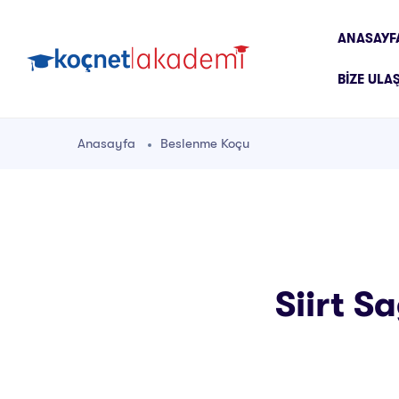
ANASAYF
BIZE ULA
Anasayfa
Beslenme Koçu
Siirt S