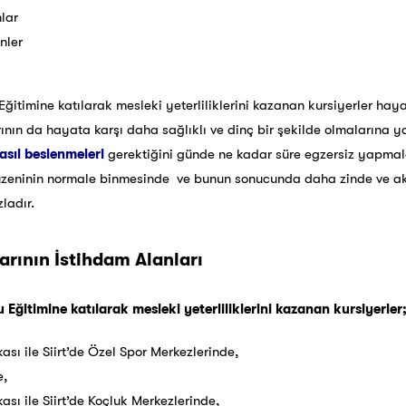
lar
nler
Eğitimine katılarak mesleki yeterliliklerini kazanan kursiyerler hay
rının da hayata karşı daha sağlıklı ve dinç bir şekilde olmalarına y
asıl beslenmeleri
gerektiğini günde ne kadar süre egzersiz yapmal
u düzeninin normale binmesinde ve bunun sonucunda daha zinde ve ak
ladır.
arının İstihdam Alanları
 Eğitimine katılarak mesleki yeterliliklerini kazanan kursiyerler
ası ile Siirt’de Özel Spor Merkezlerinde,
e,
ası ile Siirt’de Koçluk Merkezlerinde,