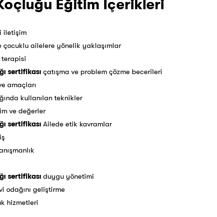
Koçluğu Eğitim İçerikleri
i iletişim
 çocuklu ailelere yönelik yaklaşımlar
terapisi
ı sertifikası
çatışma ve problem çözme becerileri
ve amaçları
ğında kullanılan teknikler
şim ve değerler
ı sertifikası
Ailede etik kavramlar
iş
danışmanlık
ı sertifikası
duygu yönetimi
i odağını geliştirme
k hizmetleri