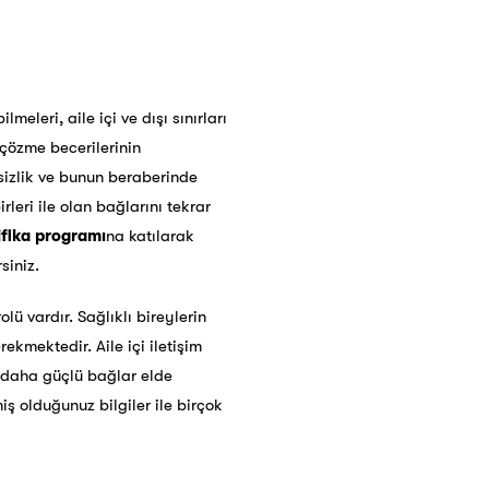
meleri, aile içi ve dışı sınırları
a çözme becerilerinin
izlik ve bunun beraberinde
irleri ile olan bağlarını tekrar
ifika programı
na katılarak
siniz.
ü vardır. Sağlıklı bireylerin
ekmektedir. Aile içi iletişim
e daha güçlü bağlar elde
iş olduğunuz bilgiler ile birçok