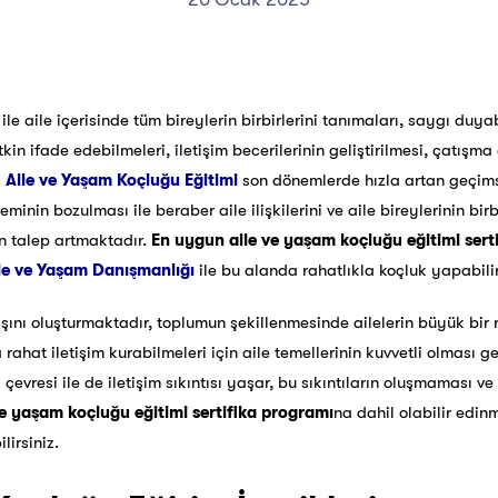
ile aile içerisinde tüm bireylerin birbirlerini tanımaları, saygı duyabil
tkin ifade edebilmeleri, iletişim becerilerinin geliştirilmesi, çatışm
.
Aile ve Yaşam Koçluğu Eğitimi
son dönemlerde hızla artan geçims
eminin bozulması ile beraber aile ilişkilerini ve aile bireylerinin birb
an talep artmaktadır.
En uygun aile ve yaşam koçluğu eğitimi sert
le ve Yaşam Danışmanlığı
ile bu alanda rahatlıkla koçluk yapabilir
nı oluşturmaktadır, toplumun şekillenmesinde ailelerin büyük bir rol
ahat iletişim kurabilmeleri için aile temellerinin kuvvetli olması ger
evresi ile de iletişim sıkıntısı yaşar, bu sıkıntıların oluşmaması v
e yaşam koçluğu eğitimi sertifika programı
na dahil olabilir edinm
lirsiniz.