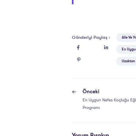
Gönderiyi Paylaş :
Aile Ve 
En Uygun
Uzaktan 
Önceki
En Uygun Nefes Koçluğu Eğit
Programı
Yorum Bırakın