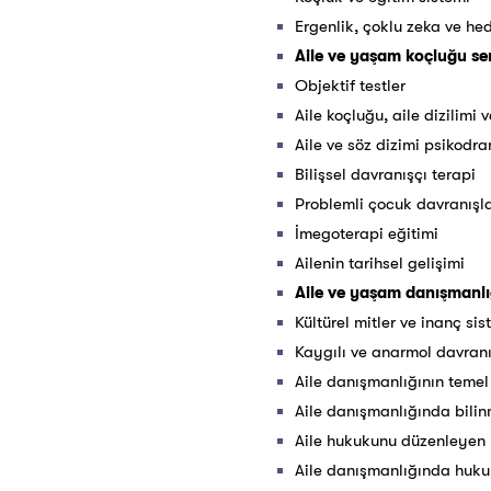
Ergenlik, çoklu zeka ve he
Aile ve yaşam koçluğu ser
Objektif testler
Aile koçluğu, aile dizilim
Aile ve söz dizimi psikodr
Bilişsel davranışçı terapi
Problemli çocuk davranışla
İmegoterapi eğitimi
Ailenin tarihsel gelişimi
Aile ve yaşam danışmanlığ
Kültürel mitler ve inanç sis
Kaygılı ve anarmol davranı
Aile danışmanlığının temel
Aile danışmanlığında bili
Aile hukukunu düzenleyen
Aile danışmanlığında huku