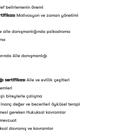
def belirlemenin önemi
tifikası
Motivasyon ve zaman yönetimi
i ve aile danışmanlığında psikodrama
ama
rında Aile danışmanlığı
ı sertifikası
Aile ve evlilik çeşitleri
temleri
şlı bireylerle çalışma
 inanç değer ve becerileri öyküsel terapi
nmesi gereken Hukuksal kavramlar
 mevzuat
ksal davranış ve kavramlar