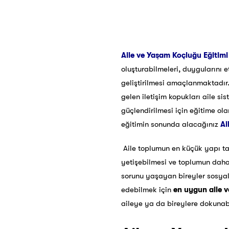
Aile ve Yaşam Koçluğu Eğitimi
oluşturabilmeleri, duygularını e
geliştirilmesi amaçlanmaktadır
gelen iletişim kopukları aile sist
güçlendirilmesi için eğitime ol
eğitimin sonunda alacağınız
Ai
Aile toplumun en küçük yapı taşı
yetişebilmesi ve toplumun daha r
sorunu yaşayan bireyler sosyal ç
edebilmek için
en uygun aile v
aileye ya da bireylere dokunabi